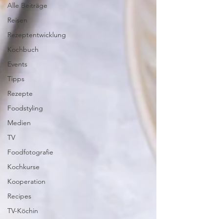
Alle Beiträge
Reisen
Rezeptentwicklung
Kochbuch
Events
Tipps
Rezepte
Foodstyling
Medien
TV
Foodfotografie
Kochkurse
Kooperation
Recipes
TV-Köchin