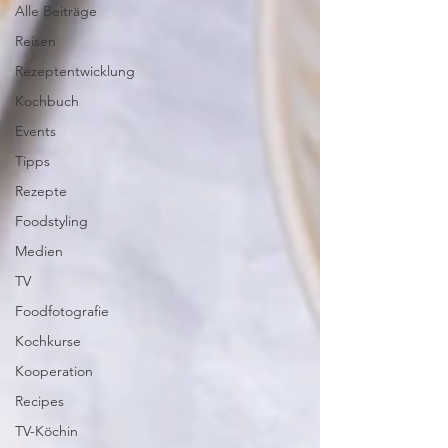
Alle Beiträge
Reisen
Rezeptentwicklung
Kochbuch
Events
Tipps
Rezepte
Foodstyling
Medien
TV
Foodfotografie
Kochkurse
Kooperation
Recipes
TV-Köchin