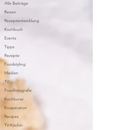
Alle Beiträge
Reisen
Rezeptentwicklung
Kochbuch
Events
Tipps
Rezepte
Foodstyling
Medien
TV
Foodfotografie
Kochkurse
Kooperation
Recipes
TV-Köchin