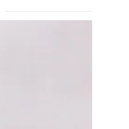
cremiger Grießfüllung)
Bougatsa ist Gebäck aus Blätter- oder
Filoteig, das es in Griechenland mit süßer
oder herzhafter Füllung gibt. Mir hat es
besonders die...