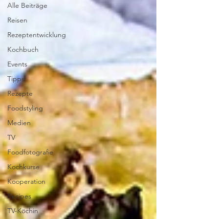
Alle Beiträge
Reisen
Rezeptentwicklung
Kochbuch
Events
Tipps
Rezepte
Foodstyling
Medien
TV
Foodfotografie
Kochkurse
Kooperation
Recipes
TV-Köchin