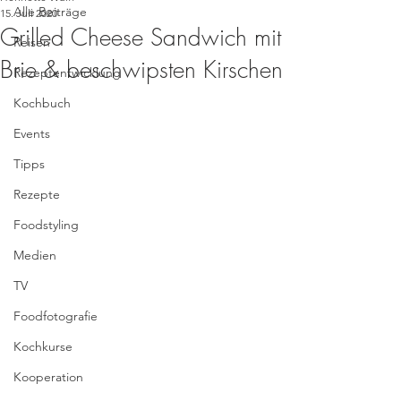
Alle Beiträge
15. Juli 2020
Grilled Cheese Sandwich mit
Reisen
Brie & beschwipsten Kirschen
Rezeptentwicklung
Kochbuch
Events
Tipps
Rezepte
Foodstyling
Medien
TV
Foodfotografie
Kochkurse
Kooperation