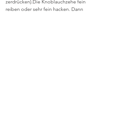
zerdrücken).Die Knoblauchzehe fein 
reiben oder sehr fein hacken. Dann 
zusammen mit den Tomatenwürfeln, 
Frühlingszwiebeln, Limettensaft, 
Limettenschalenabrieb, Cumin, 
Chiliflocken und gehacktem Koriander 
unter die Avocados rühren. Alles mit 
Salz und Pfeffer abschmecken.
Das Maisbrot zusammen mit der 
Guacamole anrichten und ggf. mit 
Frühlingszwiebelröllchen, 
Korianderblättchen und Chiliflocken 
garnieren.
Viel Spaß beim Nachkochen und guten 
Appetit!