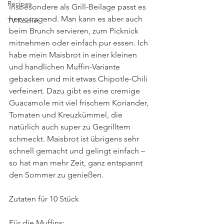
Recipes
insbesondere als Grill-Beilage passt es 
hervorragend. Man kann es aber auch 
TV-Köchin
beim Brunch servieren, zum Picknick 
mitnehmen oder einfach pur essen. Ich 
habe mein Maisbrot in einer kleinen 
und handlichen Muffin-Variante 
gebacken und mit etwas Chipotle-Chili 
verfeinert. Dazu gibt es eine cremige 
Guacamole mit viel frischem Koriander, 
Tomaten und Kreuzkümmel, die 
natürlich auch super zu Gegrilltem 
schmeckt. Maisbrot ist übrigens sehr 
schnell gemacht und gelingt einfach – 
so hat man mehr Zeit, ganz entspannt 
den Sommer zu genießen.
Zutaten für 10 Stück
Für die Muffins: