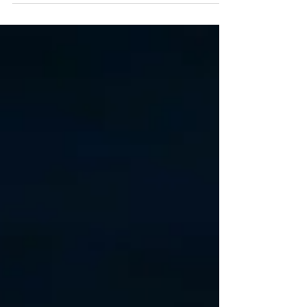
Halloween-Party schaurig-schön anstoßen.
Der Drink sieht zwar ziemlich eklig-glibberig
aus,...