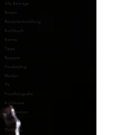
Alle Beiträge
Reisen
Rezeptentwicklung
Kochbuch
Events
Tipps
Rezepte
Foodstyling
Medien
TV
Foodfotografie
Kochkurse
Kooperation
Recipes
TV-Köchin