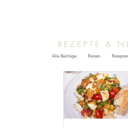
REZEPTE & 
Alle Beiträge
Reisen
Rezepte
Medien
TV
Foodfotogr