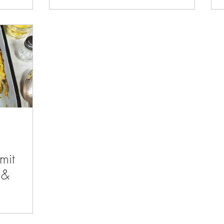
mit
 &