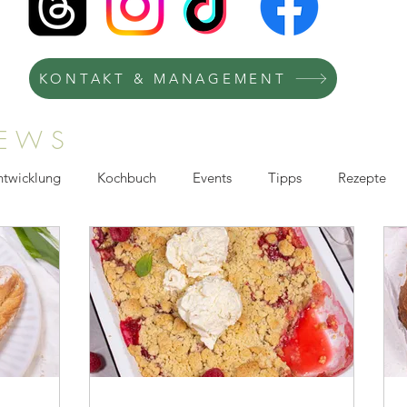
KONTAKT & MANAGEMENT
NEWS
ntwicklung
Kochbuch
Events
Tipps
Rezepte
afie
Kochkurse
Kooperation
Recipes
TV-Köchi