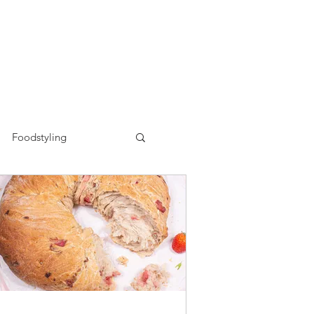
Foodstyling
n