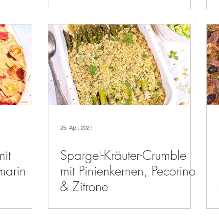
25. Apr. 2021
it
Spargel-Kräuter-Crumble
marin
mit Pinienkernen, Pecorino
& Zitrone