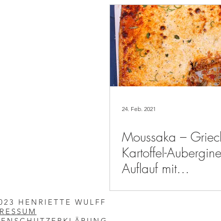
24. Feb. 2021
Moussaka – Griec
Kartoffel-Aubergine
Auflauf mit
Hackfleischsauce
023 HENRIETTE WULFF
PRESSUM
TENSCHUTZERKLÄRUNG