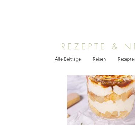
REZEPTE & 
Alle Beiträge
Reisen
Rezepte
Medien
TV
Foodfotogr