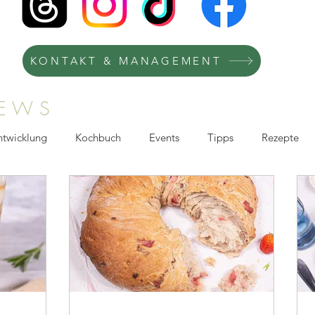
KONTAKT & MANAGEMENT
NEWS
ntwicklung
Kochbuch
Events
Tipps
Rezepte
afie
Kochkurse
Kooperation
Recipes
TV-Köchi