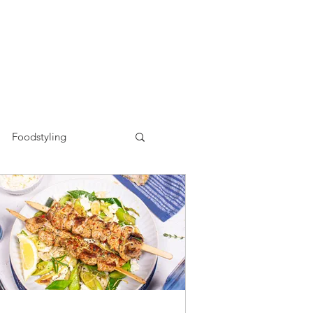
Foodstyling
n