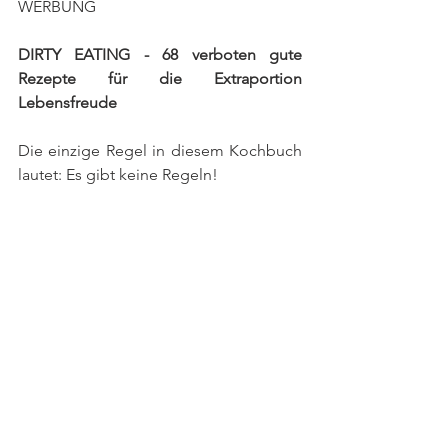
WERBUNG
DIRTY EATING - 68 verboten gute 
Rezepte für die Extraportion 
Lebensfreude
Die einzige Regel in diesem Kochbuch 
lautet: Es gibt keine Regeln! 
​Ich habe es satt! Ständig wird uns 
gesagt, was wir essen dürfen. Und alles, 
was am besten schmeckt, ist verboten: 
Carbs, Fett, Fleisch, Käse, Salz, Zucker. 
Also müssen wir auf Pasta, Pizza, Burger, 
Käse, Sahnesauce, Pancakes, Torte für 
immer verzichten? Nein, Schluss damit!
Die 68 grandiosen Gerichte in meinem 
neuen Kochbuch sind so sündig, dass 
man einfach nicht genug kriegen kann. 