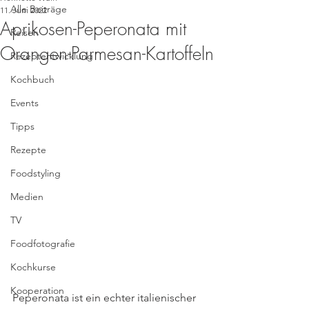
Alle Beiträge
11. Juni 2022
Aprikosen-Peperonata mit
Reisen
Orangen-Parmesan-Kartoffeln
Rezeptentwicklung
Kochbuch
Events
Tipps
Rezepte
Foodstyling
Medien
TV
Foodfotografie
Kochkurse
Kooperation
Peperonata ist ein echter italienischer 