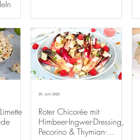
eln
20. Juni 2020
Limette
Roter Chicorée mit
ade
Himbeer-Ingwer-Dressing,
Pecorino & Thymian-