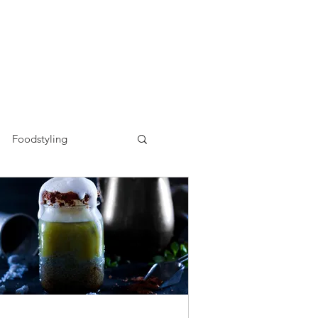
Foodstyling
n