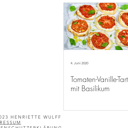
4. Juni 2020
Tomaten-Vanille-Tart
mit Basilikum
023 HENRIETTE WULFF
PRESSUM
TENSCHUTZERKLÄRUNG