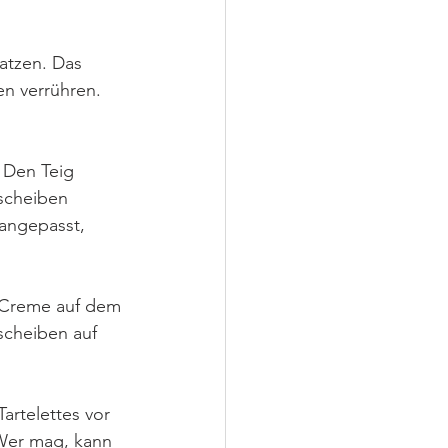
atzen. Das 
n verrühren. 
 Den Teig 
scheiben 
angepasst, 
-Creme auf dem 
scheiben auf 
artelettes vor 
 Wer mag, kann 