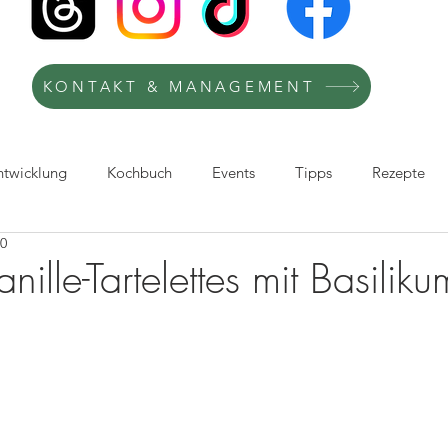
KONTAKT & MANAGEMENT
ntwicklung
Kochbuch
Events
Tipps
Rezepte
20
afie
Kochkurse
Kooperation
Recipes
TV-Köchi
nille-Tartelettes mit Basiliku