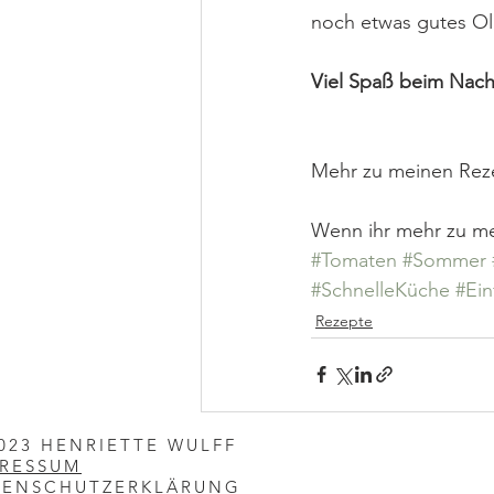
noch etwas gutes Oli
Viel Spaß beim Nac
Mehr zu meinen Reze
Wenn ihr mehr zu mei
#Tomaten
#Sommer
#SchnelleKüche
#Ei
Rezepte
023 HENRIETTE WULFF
PRESSUM
TENSCHUTZERKLÄRUNG