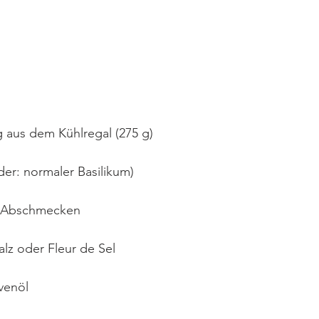
g aus dem Kühlregal (275 g)
der: normaler Basilikum)
m Abschmecken
lz oder Fleur de Sel
venöl