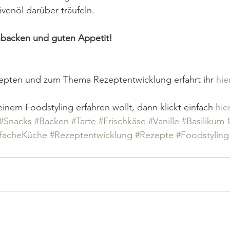
venöl darüber träufeln.  
hbacken und guten Appetit!
pten und zum Thema Rezeptentwicklung erfahrt ihr 
hier
nem Foodstyling erfahren wollt, dann klickt einfach 
hier
#Snacks
#Backen
#Tarte
#Frischkäse
#Vanille
#Basilikum
nfacheKüche
#Rezeptentwicklung
#Rezepte
#Foodstyling