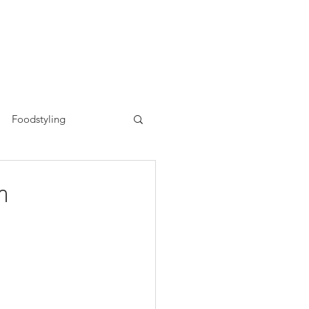
Foodstyling
n
m