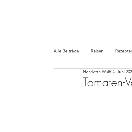
Alle Beiträge
Reisen
Rezepte
Henriette Wulff
4. Juni 20
Medien
TV
Foodfotogr
Tomaten-Va