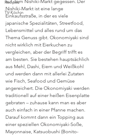
auf dem Nishiki-Markt gegessen. Der 
Recipes
Nishiki-Markt ist eine lange 
TV-Köchin
Einkaufsstraße, in der es viele 
japanische Spezialitäten, Streetfood, 
Lebensmittel und alles rund um das 
Thema Genuss gibt. Okonomiyaki sind 
nicht wirklich mit Eierkuchen zu 
vergleichen, aber der Begriff trifft es 
am besten. Sie bestehen hauptsächlich 
aus Mehl, Dashi, Eiern und Weißkohl 
und werden dann mit allerlei Zutaten 
wie Fisch, Seafood und Gemüse 
angereichert. Die Okonomiyaki werden 
traditionell auf einer heißen Eisenplatte 
gebraten – zuhause kann man es aber 
auch einfach in einer Pfanne machen. 
Darauf kommt dann ein Topping aus 
einer speziellen Okonomiyaki-Soße, 
Mayonnaise, Katsuobushi (Bonito-