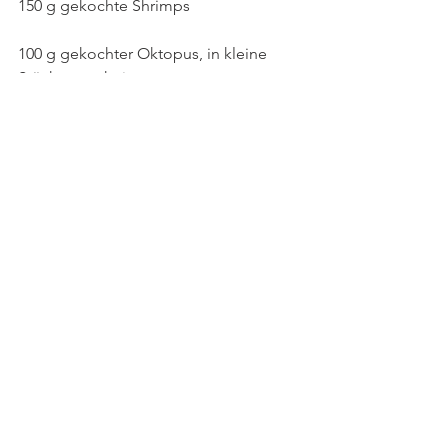
150 g gekochte Shrimps
100 g gekochter Oktopus, in kleine 
Stücke geschnitten.
Etwas schwarzer Pfeffer 
7-8 EL neutrales Pflanzenöl, z.B. Rapsöl
Für das Topping:
3-4 EL Okonomiyaki Sauce 
3-4 EL Mayonnaise  (am besten 
japanische Mayonnaise)
6 EL Katsuobushi (Bonito-Flocken)
2 Frühlingszwiebeln, in feine Röllchen 