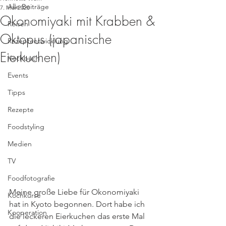
Alle Beiträge
7. Mai 2020
Okonomiyaki mit Krabben &
Reisen
Oktopus (japanische
Rezeptentwicklung
Eierkuchen)
Kochbuch
Events
Tipps
Rezepte
Foodstyling
Medien
TV
Foodfotografie
Meine große Liebe für Okonomiyaki 
Kochkurse
hat in Kyoto begonnen. Dort habe ich 
Kooperation
die leckeren Eierkuchen das erste Mal 