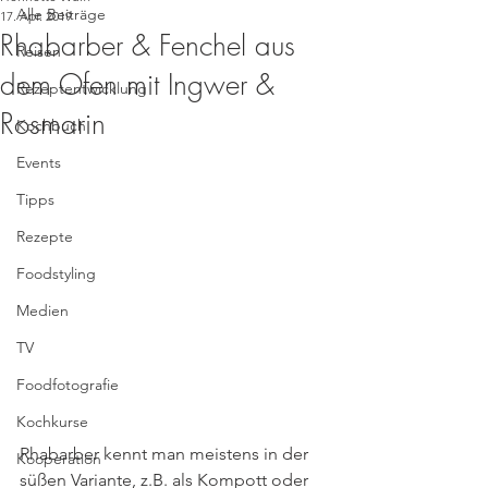
Alle Beiträge
17. Apr. 2019
Rhabarber & Fenchel aus
Reisen
dem Ofen mit Ingwer &
Rezeptentwicklung
Rosmarin
Kochbuch
Events
Tipps
Rezepte
Foodstyling
Medien
TV
Foodfotografie
Kochkurse
Rhabarber kennt man meistens in der 
Kooperation
süßen Variante, z.B. als Kompott oder 