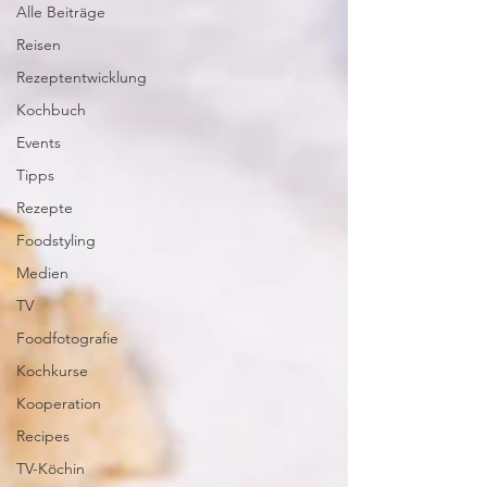
Alle Beiträge
Reisen
Rezeptentwicklung
Kochbuch
Events
Tipps
Rezepte
Foodstyling
Medien
TV
Foodfotografie
Kochkurse
Kooperation
Recipes
TV-Köchin