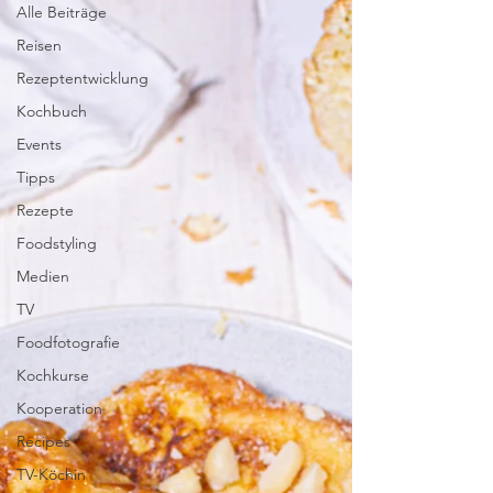
Alle Beiträge
Reisen
Rezeptentwicklung
Kochbuch
Events
Tipps
Rezepte
Foodstyling
Medien
TV
Foodfotografie
Kochkurse
Kooperation
Recipes
TV-Köchin