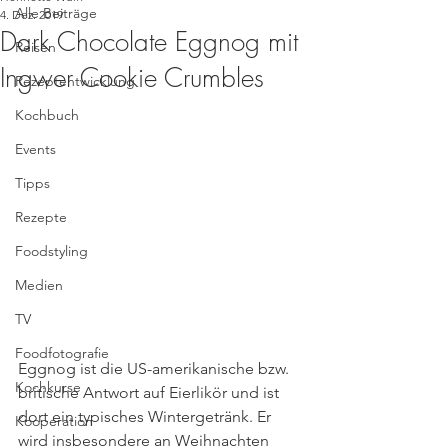
Alle Beiträge
4. Dez. 2019
Dark Chocolate Eggnog mit
Reisen
Ingwer Cookie Crumbles
Rezeptentwicklung
Kochbuch
Events
Tipps
Rezepte
Foodstyling
Medien
TV
Foodfotografie
Eggnog ist die US-amerikanische bzw. 
Kochkurse
britische Antwort auf Eierlikör und ist 
dort ein typisches Wintergetränk. Er 
Kooperation
wird insbesondere an Weihnachten 