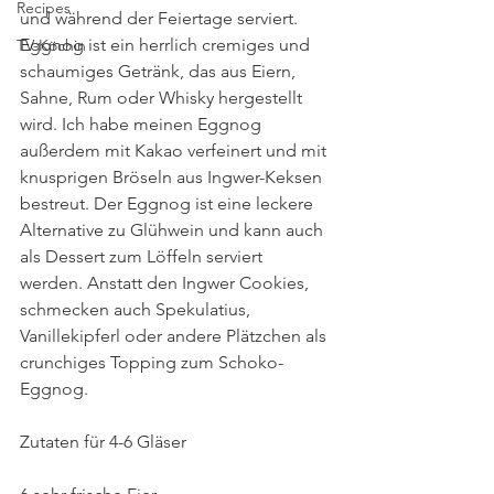
Recipes
und während der Feiertage serviert. 
Eggnog ist ein herrlich cremiges und 
TV-Köchin
schaumiges Getränk, das aus Eiern, 
Sahne, Rum oder Whisky hergestellt 
wird. Ich habe meinen Eggnog 
außerdem mit Kakao verfeinert und mit 
knusprigen Bröseln aus Ingwer-Keksen 
bestreut. Der Eggnog ist eine leckere 
Alternative zu Glühwein und kann auch 
als Dessert zum Löffeln serviert 
werden. Anstatt den Ingwer Cookies, 
schmecken auch Spekulatius, 
Vanillekipferl oder andere Plätzchen als 
crunchiges Topping zum Schoko-
Eggnog. 
Zutaten für 4-6 Gläser