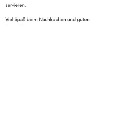
servieren. 
Viel Spaß beim Nachkochen und guten 
Appetit!
Mehr zu meinen Rezepten und zum 
Thema Rezeptentwicklung erfahrt ihr 
hier.
Wenn ihr mehr zu meinem Foodstyling 
erfahren wollt, dann klickt einfach 
hier.
#Weihnachten
#Weihnachtsplätzchen
#Schokolade
#Getränke
#Ingwer
#Foodstyling
#Winterküche
#Rezeptentwicklung
#Eier
Rezepte