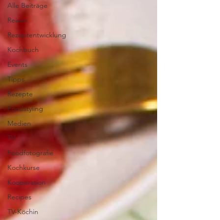
Alle Beiträge
Reisen
Rezeptentwicklung
Kochbuch
Events
Tipps
Rezepte
Foodstyling
Medien
TV
Foodfotografie
Kochkurse
Kooperation
Recipes
TV-Köchin