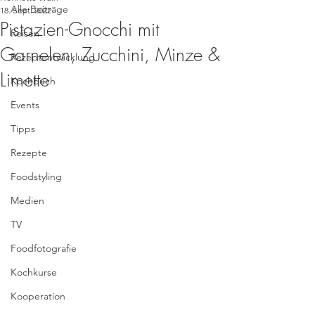
Alle Beiträge
18. Sept. 2022
Pistazien-Gnocchi mit
Reisen
Garnelen, Zucchini, Minze &
Rezeptentwicklung
Limette
Kochbuch
Events
Tipps
Rezepte
Foodstyling
Medien
TV
Foodfotografie
Kochkurse
Kooperation