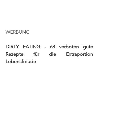
WERBUNG
DIRTY EATING - 68 verboten gute 
Rezepte für die Extraportion 
Lebensfreude
Die einzige Regel in diesem Kochbuch 
lautet: Es gibt keine Regeln! 
​Ich habe es satt! Ständig wird uns 
gesagt, was wir essen dürfen. Und alles, 
was am besten schmeckt, ist verboten: 
Carbs, Fett, Fleisch, Käse, Salz, Zucker. 
Also müssen wir auf Pasta, Pizza, Burger, 
Käse, Sahnesauce, Pancakes, Torte für 
immer verzichten? Nein, Schluss damit!