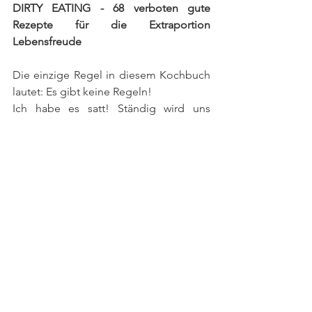
DIRTY EATING - 68 verboten gute 
Rezepte für die Extraportion 
Lebensfreude
Die einzige Regel in diesem Kochbuch 
lautet: Es gibt keine Regeln! 
​Ich habe es satt! Ständig wird uns 
gesagt, was wir essen dürfen. Und alles, 
was am besten schmeckt, ist verboten: 
Carbs, Fett, Fleisch, Käse, Salz, Zucker. 
Also müssen wir auf Pasta, Pizza, Burger, 
Käse, Sahnesauce, Pancakes, Torte für 
immer verzichten? Nein, Schluss damit!
Die 68 grandiosen Gerichte in meinem 
neuen Kochbuch sind so sündig, dass 
man einfach nicht genug kriegen kann. 
Also nichts wie ran an an die 
Fantastischen Fritten, Beef Ribs in 