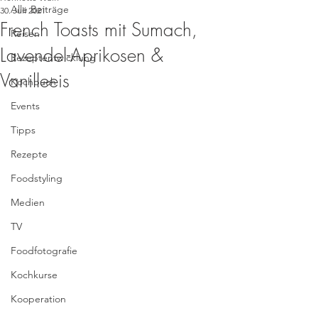
Alle Beiträge
30. Juli 2021
French Toasts mit Sumach,
Reisen
Lavendel-Aprikosen &
Rezeptentwicklung
Vanilleeis
Kochbuch
Events
Tipps
Rezepte
Foodstyling
Medien
TV
Foodfotografie
Kochkurse
Kooperation