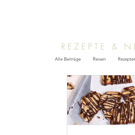
REZEPTE & 
Alle Beiträge
Reisen
Rezepte
Medien
TV
Foodfotogr