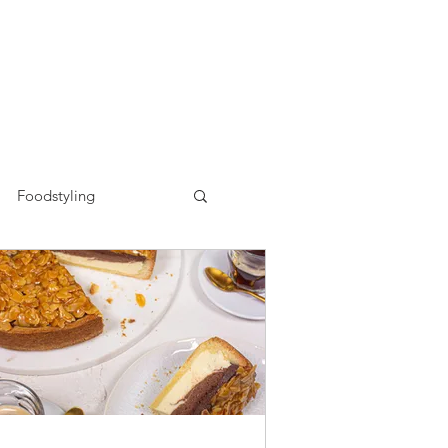
Foodstyling
n