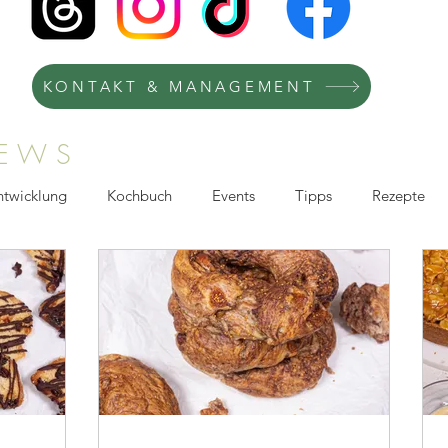
KONTAKT & MANAGEMENT
NEWS
ntwicklung
Kochbuch
Events
Tipps
Rezepte
afie
Kochkurse
Kooperation
Recipes
TV-Köchi