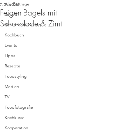
Alle Beiträge
7. Dez. 2022
Feigen-Bagels mit
Reisen
Schokolade & Zimt
Rezeptentwicklung
Kochbuch
Events
Tipps
Rezepte
Foodstyling
Medien
TV
Foodfotografie
Kochkurse
Kooperation