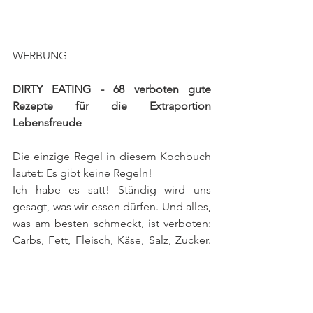
WERBUNG
DIRTY EATING - 68 verboten gute 
Rezepte für die Extraportion 
Lebensfreude
Die einzige Regel in diesem Kochbuch 
lautet: Es gibt keine Regeln! 
​Ich habe es satt! Ständig wird uns 
gesagt, was wir essen dürfen. Und alles, 
was am besten schmeckt, ist verboten: 
Carbs, Fett, Fleisch, Käse, Salz, Zucker. 
Also müssen wir auf Pasta, Pizza, Burger, 
Käse, Sahnesauce, Pancakes, Torte für 
immer verzichten? Nein, Schluss damit!