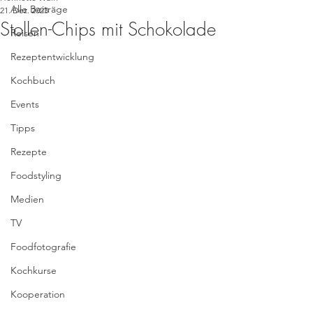
Alle Beiträge
21. Dez. 2023
Stollen-Chips mit Schokolade
Reisen
Rezeptentwicklung
Kochbuch
Events
Tipps
Rezepte
Foodstyling
Medien
TV
Foodfotografie
Kochkurse
Kooperation