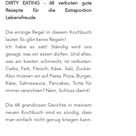
DIRTY EATING - 68 verboten gute 
Rezepte für die Extraportion 
Lebensfreude
Die einzige Regel in diesem Kochbuch 
lautet: Es gibt keine Regeln! 
​Ich habe es satt! Ständig wird uns 
gesagt, was wir essen dürfen. Und alles, 
was am besten schmeckt, ist verboten: 
Carbs, Fett, Fleisch, Käse, Salz, Zucker. 
Also müssen wir auf Pasta, Pizza, Burger, 
Käse, Sahnesauce, Pancakes, Torte für 
immer verzichten? Nein, Schluss damit!
Die 68 grandiosen Gerichte in meinem 
neuen Kochbuch sind so sündig, dass 
man einfach nicht genug kriegen kann. 
Also nichts wie ran an an die 
Fantastischen Fritten, Beef Ribs in 