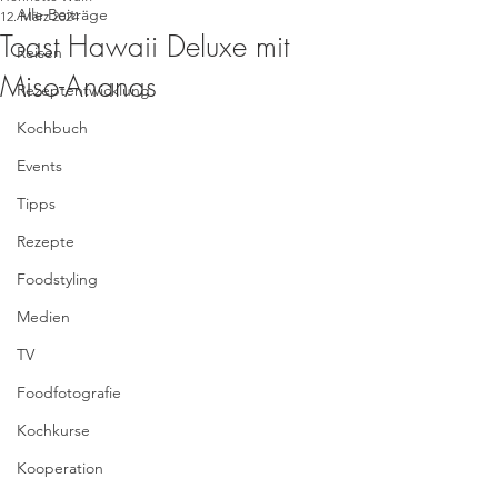
Alle Beiträge
12. März 2024
Toast Hawaii Deluxe mit
Reisen
Miso-Ananas
Rezeptentwicklung
Kochbuch
Events
Tipps
Rezepte
Foodstyling
Medien
TV
Foodfotografie
Kochkurse
Kooperation