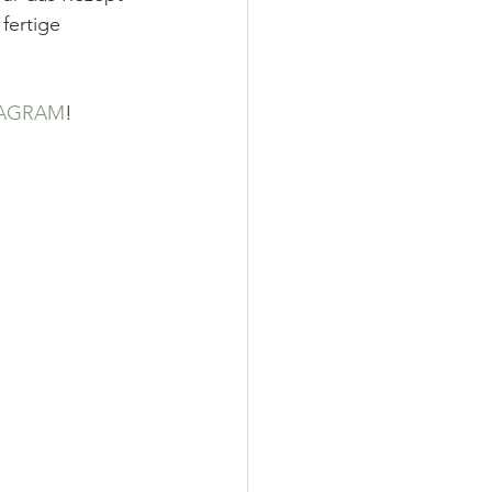
fertige 
TAGRAM
!  