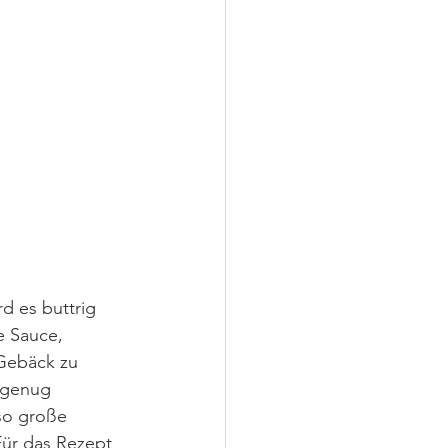
d es buttrig 
e Sauce, 
Gebäck zu 
 genug 
so große 
Für das Rezept 