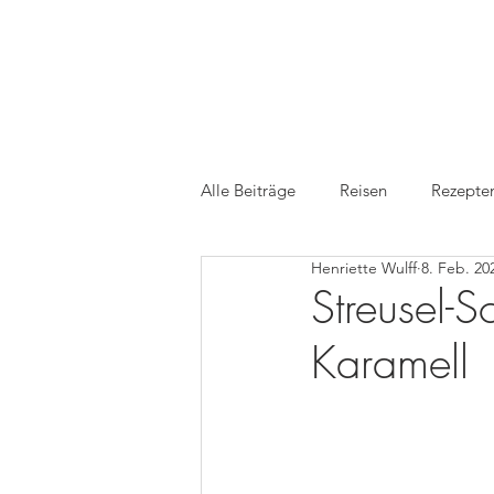
Alle Beiträge
Reisen
Rezepte
Henriette Wulff
8. Feb. 20
Medien
TV
Foodfotogr
Streusel-S
Karamell