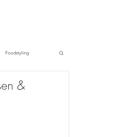
Foodstyling
n
ssen &