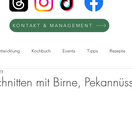
KONTAKT & MANAGEMENT
ntwicklung
Kochbuch
Events
Tipps
Rezepte
23
afie
Kochkurse
Kooperation
Recipes
TV-Köchi
chnitten mit Birne, Pekannü