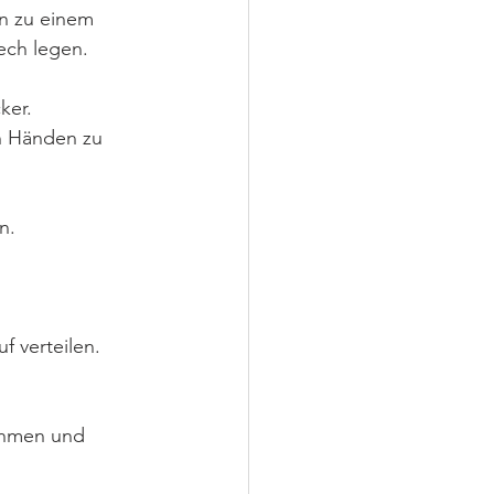
n zu einem 
ech legen.
ker. 
en Händen zu 
n. 
 verteilen. 
ehmen und 