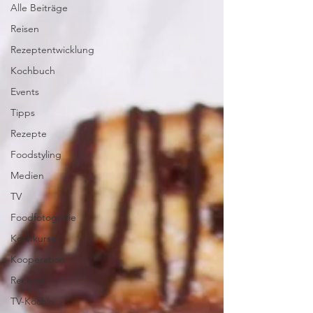
Alle Beiträge
Reisen
Rezeptentwicklung
Kochbuch
Events
Tipps
Rezepte
Foodstyling
Medien
TV
Foodfotografie
Kochkurse
Kooperation
Recipes
TV-Köchin