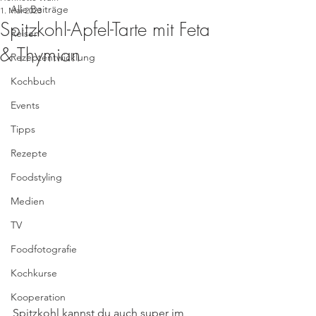
Alle Beiträge
1. Mai 2023
Spitzkohl-Apfel-Tarte mit Feta
Reisen
& Thymian
Rezeptentwicklung
Kochbuch
Events
Tipps
Rezepte
Foodstyling
Medien
TV
Foodfotografie
Kochkurse
Kooperation
Spitzkohl kannst du auch super im 