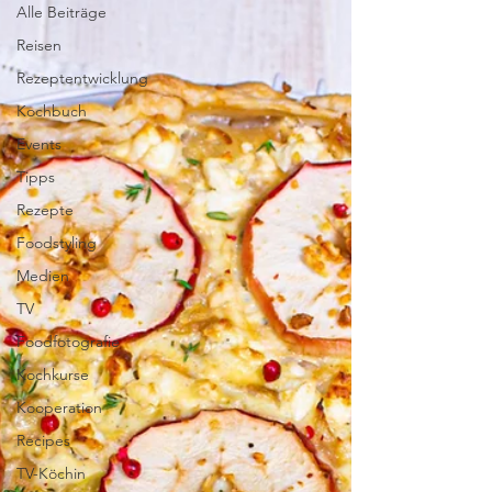
Alle Beiträge
Reisen
Rezeptentwicklung
Kochbuch
Events
Tipps
Rezepte
Foodstyling
Medien
TV
Foodfotografie
Kochkurse
Kooperation
Recipes
TV-Köchin