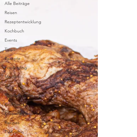
Alle Beiträge
Reisen
Rezeptentwicklung
Kochbuch
Events
Tipps
Rezepte
Foodstyling
Medien
TV
Foodfotografie
Kochkurse
Kooperation
Recipes
TV-Köchin