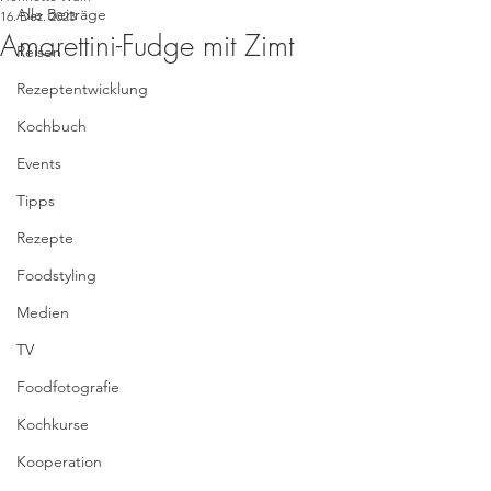
Alle Beiträge
16. Dez. 2023
Amarettini-Fudge mit Zimt
Reisen
Rezeptentwicklung
Kochbuch
Events
Tipps
Rezepte
Foodstyling
Medien
TV
Foodfotografie
Kochkurse
Kooperation