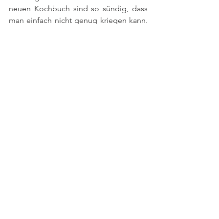
neuen Kochbuch sind so sündig, dass 
man einfach nicht genug kriegen kann. 
Also nichts wie ran an an die 
Fantastischen Fritten, Beef Ribs in 
Schwarzbier-Schoko-Marinade, 
Kartoffelpuffer mit Kimchi-Schmand, 
Dralle Babka, After Club Sandwich, 
Schweinkram am Spieß, Fette Galette, 
King Cannoli, Coffee Toffee Cake oder 
die Weiße Champagner-Trüffel-Tarte. 
Dirty Eating
 ist im Christian Verlag
erschienen. 
Mehr zu meinen Rezepten und zum 
Thema Rezeptentwicklung erfahrt ihr 
hier.