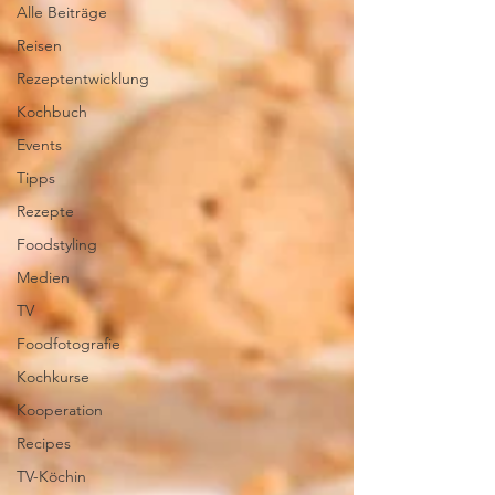
Alle Beiträge
Reisen
Rezeptentwicklung
Kochbuch
Events
Tipps
Rezepte
Foodstyling
Medien
TV
Foodfotografie
Kochkurse
Kooperation
Recipes
TV-Köchin