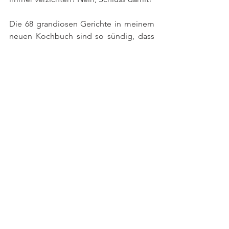
Die 68 grandiosen Gerichte in meinem 
neuen Kochbuch sind so sündig, dass 
man einfach nicht genug kriegen kann. 
Also nichts wie ran an an die 
Fantastischen Fritten, Beef Ribs in 
Schwarzbier-Schoko-Marinade, 
Kartoffelpuffer mit Kimchi-Schmand, 
Dralle Babka, After Club Sandwich, 
Schweinkram am Spieß, Fette Galette, 
King Cannoli, Coffee Toffee Cake oder 
die Weiße Champagner-Trüffel-Tarte. 
Dirty Eating
 ist im Christian Verlag
erschienen. 
Mehr zu meinen Rezepten und zum 
Thema Rezeptentwicklung erfahrt ihr 