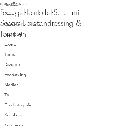
Alle Beiträge
9. Mai 2022
Spargel-Kartoffel-Salat mit
Reisen
Sesam-Limettendressing &
Rezeptentwicklung
Tomaten
Kochbuch
Events
Tipps
Rezepte
Foodstyling
Medien
TV
Foodfotografie
Kochkurse
Kooperation