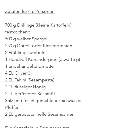
Zutaten für 4-6 Personen
700 g Drillinge (kleine Kartoffeln), 
festkochend
500 g weißer Spargel
250 g Dattel- oder Kirschtomaten
2 Frühlingszwiebeln
1 Handvoll Koriandergrün (etwa 15 g)
1 unbehandelte Limette
4 EL Olivenöl
2 EL Tahini (Sesampaste)
2 TL flüssiger Honig
2 TL geröstetes Sesamöl
Salz und frisch gemahlener, schwarzer 
Pfeffer
2 EL geröstete, helle Sesamsamen
Die Kartoffeln in Salzwasser gar 