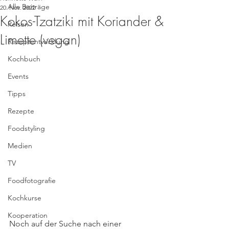
Alle Beiträge
20. Nov. 2022
Kokos-Tzatziki mit Koriander &
Reisen
Limette (vegan)
Rezeptentwicklung
Kochbuch
Events
Tipps
Rezepte
Foodstyling
Medien
TV
Foodfotografie
Kochkurse
Kooperation
Noch auf der Suche nach einer 