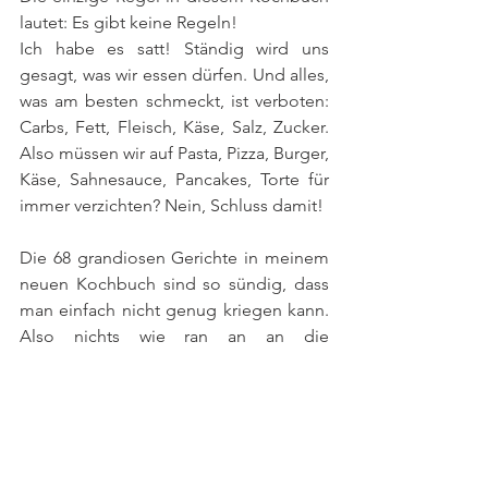
lautet: Es gibt keine Regeln! 
​Ich habe es satt! Ständig wird uns 
gesagt, was wir essen dürfen. Und alles, 
was am besten schmeckt, ist verboten: 
Carbs, Fett, Fleisch, Käse, Salz, Zucker. 
Also müssen wir auf Pasta, Pizza, Burger, 
Käse, Sahnesauce, Pancakes, Torte für 
immer verzichten? Nein, Schluss damit!
Die 68 grandiosen Gerichte in meinem 
neuen Kochbuch sind so sündig, dass 
man einfach nicht genug kriegen kann. 
Also nichts wie ran an an die 
Fantastischen Fritten, Beef Ribs in 
Schwarzbier-Schoko-Marinade, 
Kartoffelpuffer mit Kimchi-Schmand, 
Dralle Babka, After Club Sandwich, 
Schweinkram am Spieß, Fette Galette, 