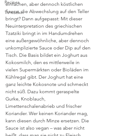
Recipes
einfachen, aber dennoch köstlichen 
Sauce, die Abwechslung auf den Teller 
TV-Köchin
bringt? Dann aufgepasst: Mit dieser 
Neuinterpretation des griechischen 
Tzatziki bringt in im Handumdrehen 
eine außergewöhnliche, aber dennoch 
unkomplizierte Sauce oder Dip auf den 
Tisch. Die Basis bildet ein Joghurt aus 
Kokosmilch, den es mittlerweile in 
vielen Supermärkten oder Bioläden im 
Kühlregal gibt. Der Joghurt hat eine 
ganz leichte Kokosnote und schmeckt 
nicht süß. Dazu kommt geraspelte 
Gurke, Knoblauch, 
Limettenschalenabrieb und frischer 
Koriander. Wer keinen Koriander mag, 
kann diesen durch Minze ersetzen. Die 
Sauce ist also vegan – was aber nicht 
heißt, dass man sie nicht zu Fleisch 