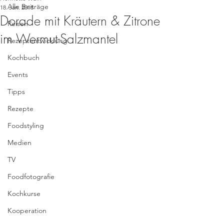
Alle Beiträge
18. Jan. 2018
Dorade mit Kräutern & Zitrone
Reisen
im Wermut-Salzmantel
Rezeptentwicklung
Kochbuch
Events
Tipps
Rezepte
Foodstyling
Medien
TV
Foodfotografie
Kochkurse
Kooperation