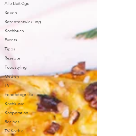
Alle Beiträge
Reisen
Rezeptentwicklung
Kochbuch
Events
Tipps
Rezepte
Foodstyling
Medien
TV
Foodfotografie
Kochkurse
Kooperation
Recipes
TV-Köchin