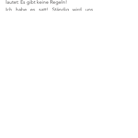
lautet: Es gibt keine Regeln! 
​Ich habe es satt! Ständig wird uns 
gesagt, was wir essen dürfen. Und alles, 
was am besten schmeckt, ist verboten: 
Carbs, Fett, Fleisch, Käse, Salz, Zucker. 
Also müssen wir auf Pasta, Pizza, Burger, 
Käse, Sahnesauce, Pancakes, Torte für 
immer verzichten? Nein, Schluss damit!
Die 68 grandiosen Gerichte in meinem 
neuen Kochbuch sind so sündig, dass 
man einfach nicht genug kriegen kann. 
Also nichts wie ran an an die 
Fantastischen Fritten, Beef Ribs in 
Schwarzbier-Schoko-Marinade, 
Kartoffelpuffer mit Kimchi-Schmand, 
Dralle Babka, After Club Sandwich, 
Schweinkram am Spieß, Fette Galette, 
King Cannoli, Coffee Toffee Cake oder 