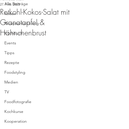
Alle Beiträge
27. Feb. 2023
Rotkohl-Kokos-Salat mit
Reisen
Granatapfel &
Rezeptentwicklung
Hähnchenbrust
Kochbuch
Events
Tipps
Rezepte
Foodstyling
Medien
TV
Foodfotografie
Kochkurse
Kooperation