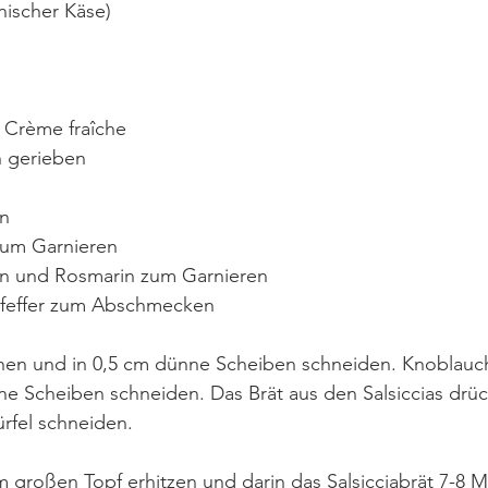
enischer Käse)
 Crème fraîche
h gerieben
en
zum Garnieren
an und Rosmarin zum Garnieren
Pfeffer zum Abschmecken
hen und in 0,5 cm dünne Scheiben schneiden. Knoblauc
ne Scheiben schneiden. Das Brät aus den Salsiccias drü
ürfel schneiden. 
m großen Topf erhitzen und darin das Salsicciabrät 7-8 M