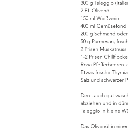
300 g Taleggio (itali
2 EL Olivenöl
150 ml Weißwein
400 ml Gemüsefond
200 g Schmand oder
50 g Parmesan, frisc
2 Prisen Muskatnuss
1-2 Prisen Chiliflock
Rosa Pfefferbeeren 
Etwas frische Thymi
Salz und schwarzer 
Den Lauch gut wasc
abziehen und in dün
Taleggio in kleine W
Das Olivenöl in eine