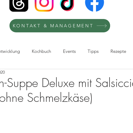
KONTAKT & MANAGEMENT
ntwicklung
Kochbuch
Events
Tipps
Rezepte
020
afie
Kochkurse
Kooperation
Recipes
TV-Köchi
h-Suppe Deluxe mit Salsicc
(ohne Schmelzkäse)