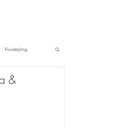
Foodstyling
n
ia &