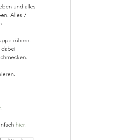
ben und alles 
n. Alles 7 
. 
uppe rühren. 
 dabei 
bschmecken.
ieren. 
.
infach 
hier.