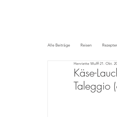
Alle Beiträge
Reisen
Rezepte
Henriette Wulff
21. Okt. 2
Medien
TV
Foodfotogr
Käse-Lauc
Taleggio 