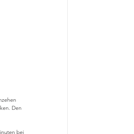
hzehen 
cken. Den 
inuten bei 