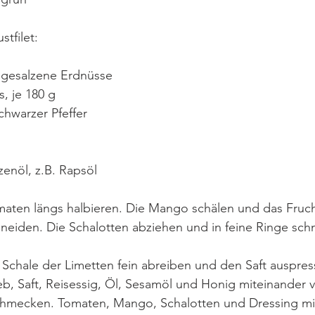
tfilet:
 gesalzene Erdnüsse 
, je 180 g
chwarzer Pfeffer
zenöl, z.B. Rapsöl
maten längs halbieren. Die Mango schälen und das Fruchtf
neiden. Die Schalotten abziehen und in feine Ringe sch
 Schale der Limetten fein abreiben und den Saft auspre
b, Saft, Reisessig, Öl, Sesamöl und Honig miteinander 
schmecken. Tomaten, Mango, Schalotten und Dressing mi