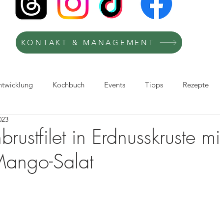
KONTAKT & MANAGEMENT
ntwicklung
Kochbuch
Events
Tipps
Rezepte
023
afie
Kochkurse
Kooperation
Recipes
TV-Köchi
ustfilet in Erdnusskruste mi
Mango-Salat