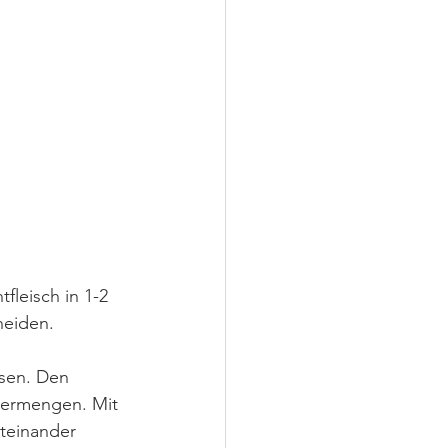
leisch in 1-2 
neiden. 
ssen. Den 
vermengen. Mit 
teinander 