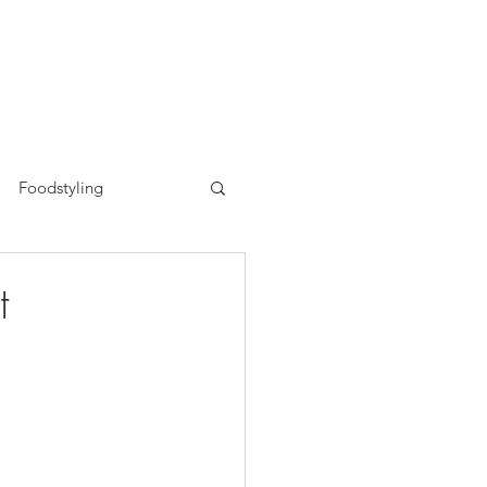
Foodstyling
n
t