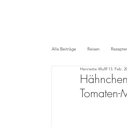
Alle Beiträge
Reisen
Rezepte
Henriette Wulff
13. Feb. 2
Medien
TV
Foodfotogr
Hähnchenbr
Tomaten-