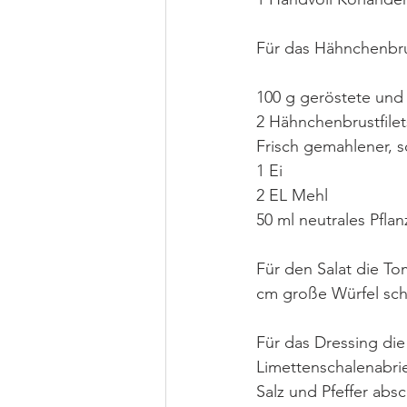
Für das Hähnchenbrus
100 g geröstete und
2 Hähnchenbrustfilets
Frisch gemahlener, s
1 Ei
2 EL Mehl
50 ml neutrales Pflan
Für den Salat die To
cm große Würfel sch
Für das Dressing die
Limettenschalenabrie
Salz und Pfeffer ab