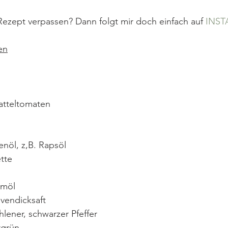
 Rezept verpassen? Dann folgt mir doch einfach auf 
INS
en
atteltomaten
enöl, z,B. Rapsöl
tte
amöl
vendicksaft
hlener, schwarzer Pfeffer
rgrün