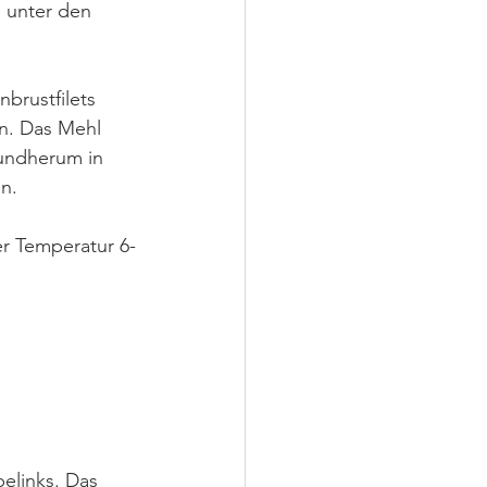
 unter den 
brustfilets 
en. Das Mehl 
rundherum in 
n. 
er Temperatur 6-
elinks. Das 