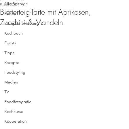
Alle Beiträge
9. Juli 2022
Blätterteig-Tarte mit Aprikosen,
Reisen
Zucchini & Mandeln
Rezeptentwicklung
Kochbuch
Events
Tipps
Rezepte
Foodstyling
Medien
TV
Foodfotografie
Kochkurse
Kooperation