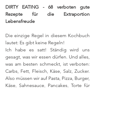
DIRTY EATING - 68 verboten gute 
Rezepte für die Extraportion 
Lebensfreude
Die einzige Regel in diesem Kochbuch 
lautet: Es gibt keine Regeln! 
​Ich habe es satt! Ständig wird uns 
gesagt, was wir essen dürfen. Und alles, 
was am besten schmeckt, ist verboten: 
Carbs, Fett, Fleisch, Käse, Salz, Zucker. 
Also müssen wir auf Pasta, Pizza, Burger, 
Käse, Sahnesauce, Pancakes, Torte für 
immer verzichten? Nein, Schluss damit!
Die 68 grandiosen Gerichte in meinem 
neuen Kochbuch sind so sündig, dass 
man einfach nicht genug kriegen kann. 
Also nichts wie ran an an die 