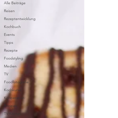
Alle Beiträge
Reisen
Rezeptentwicklung
Kochbuch
Events
Tipps
Rezepte
Foodstyling
Medien
TV
Foodfotografie
Kochkurse
Kooperation
Recipes
TV-Köchin